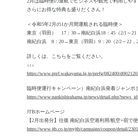
2月は臨時便の運航でビジネスや観光で利用しや
さらにお得な特典も盛りだくさん！
＜令和5年2月の1か月間運航される臨時便＞
東京（羽田） 17：30→南紀白浜18：45（2/1～21，
南紀白浜 8：20→東京（羽田）9：20（2/2～22，2/
詳しくは、こちらをご覧ください。
↓↓↓
https://www.pref.wakayama.lg.jp/prefg/082400/d002120
臨時便運行キャンペーン）南紀白浜発着ジャンボ
https://www.nankishirahama.jp/news/detail.php?news_i
JTBホームページ
【2月出発分】往復 南紀白浜空港利用/航空+宿で
https://www.jtb.co.jp/myjtb/campaign/coupon/detail/230