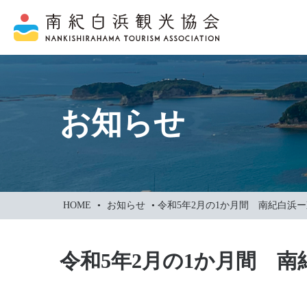
本
文
に
ス
キ
ッ
お知らせ
プ
HOME
•
お知らせ
•
令和5年2月の1か月間 南紀白浜
令和5年2月の1か月間 