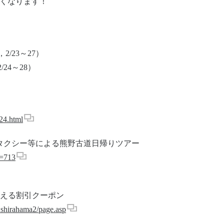
すくなります！
2/23～27）
24～28）
24.html
タクシー等による熊野古道日帰りツアー
d=713
使える割引クーポン
1shirahama2/page.asp