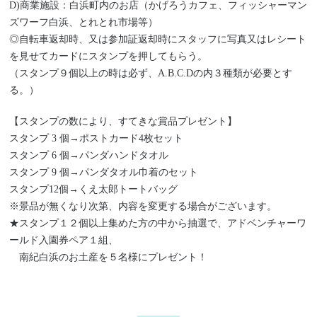
D)商業施設：白浜町内のお店（かげろうカフェ、フィッシャーマン
ズワーフ白浜、とれとれ市場等）
◎自転車返却時、又は参加証返却時にスタッフに写真又はレシート
を見せてカードにスタンプを押してもらう。
（スタンプ９個以上の時は必ず、A.B.C.Dの内３種類が必要とす
る。）
【スタンプの数により、すてきな賞品プレゼント】
スタンプ 3 個→ポストカード4枚セット
スタンプ 6 個→パンダハンドタオル
スタンプ 9 個→パンダタオル巾着のセット
スタンプ12個→くえ太郎トートバッグ
※景品が無くなり次第、内容を変更する場合がございます。
★スタンプ１２個以上集めた方の中から抽選で、アドベンチャーワ
ールド入園券ペア１組、
南紀白浜のお土産を５名様にプレゼント！