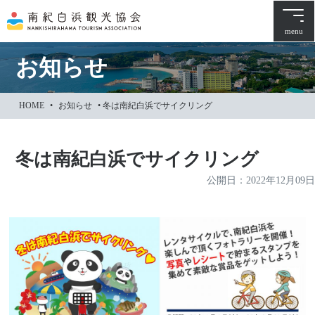
本
文
menu
に
ス
お知らせ
キ
ッ
HOME
•
お知らせ
•
冬は南紀白浜でサイクリング
プ
冬は南紀白浜でサイクリング
公開日：
2022年12月09日