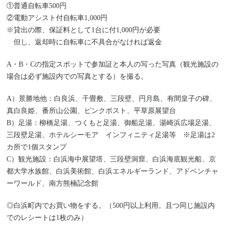
①普通自転車500円
②電動アシスト付自転車1,000円
※貸出の際、保証料として1台に付1,000円が必要
但し、返却時に自転車に不具合がなければ返金
A・B・Cの指定スポットで参加証と本人の写った写真（観光施設の
場合は必ず施設内での写真とする）を撮る。
A）景勝地他：白良浜、千畳敷、三段壁、円月島、有間皇子の碑、
真白良姫、番所山公園、ピンクポスト、平草原展望台
B）足湯：柳橋足湯、つくもと足湯、御船足湯、湯崎浜広場足湯、
三段壁足湯、ホテルシーモア インフィニティ足湯等 ※足湯は2
カ所で1個スタンプ
C）観光施設：白浜海中展望塔、三段壁洞窟、白浜海底観光船、京
都大学水族館、白浜美術館、白浜エネルギーランド、アドベンチャ
ーワールド、南方熊楠記念館
◎白浜町内でお買い物をする。（500円以上利用。且つ同じ施設内
でのレシートは1枚のみ）