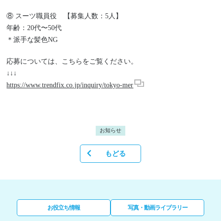
⑧ スーツ職員役 【募集人数：5人】
年齢：20代〜50代
＊派手な髪色NG
応募については、こちらをご覧ください。
↓↓↓
https://www.trendfix.co.jp/inquiry/tokyo-mer
お知らせ
もどる
お役立ち情報
写真・動画ライブラリー