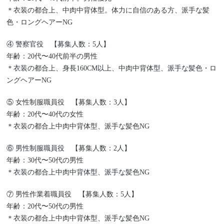
＊衣装の都合上、中肉中背体型。体力に自信のある方、派手な髪
色・ロングヘアーNG
④ 警察官役 【募集人数：5人】
年齢：20代〜40代前半の男性
＊衣装の都合上、身長160CM以上、中肉中背体型、派手な髪色・ロ
ングヘアーNG
⑤ 女性制服職員役 【募集人数：3人】
年齢：20代〜40代の女性
＊衣装の都合上中肉中背体型、派手な髪色NG
⑥ 男性制服職員役 【募集人数：2人】
年齢：30代〜50代の男性
＊衣装の都合上中肉中背体型、派手な髪色NG
⑦ 男性作業着職員役 【募集人数：5人】
年齢：20代〜50代の男性
＊衣装の都合上中肉中背体型、派手な髪色NG