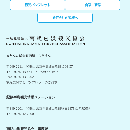
観光パンフレット
合宿・研修
旅行会社の皆様へ
まちなか総合案内所 しらすな
〒649-2211 和歌山県西牟婁郡白浜町1384-57
TEL. 0739-43-5511 ・ 0739-43-1618
FAX. 0739-43-3202
観光に関するパンフレットのご請求
紀伊半島観光情報ステーション
〒649-2201 和歌山県西牟婁郡白浜町堅田1475 白浜駅構内
TEL. 0739-42-2900
南紀白浜観光協会 事務局