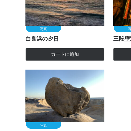
写真
白良浜の夕日
三段壁
カートに追加
写真