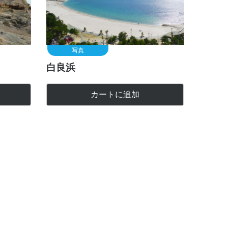
写真
白良浜
カートに追加