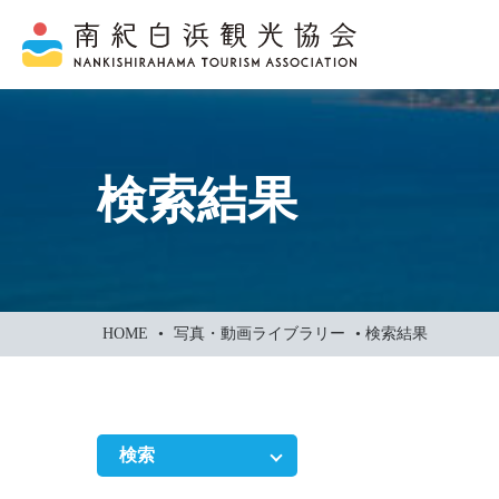
本
文
に
ス
キ
ッ
検索結果
プ
HOME
•
写真・動画ライブラリー
•
検索結果
検索