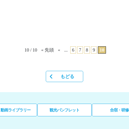
10 / 10
« 先頭
«
...
6
7
8
9
10
もどる
・動画ライブラリー
観光パンフレット
合宿・研修