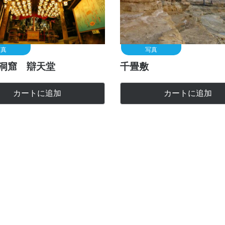
写真
写真
洞窟 辯天堂
千畳敷
カートに追加
カートに追加