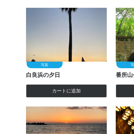
写真
白良浜の夕日
番所山
カートに追加