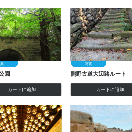
写真
写真
公園
熊野古道大辺路ルート 
カートに追加
カートに追加