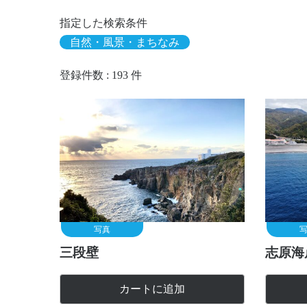
指定した検索条件
自然・風景・まちなみ
登録件数 : 193 件
写真
三段壁
志原海
カートに追加