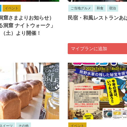
イベント
ご当地グルメ
和食
宿泊
洞窟さまよりお知らせ）
民宿・和風レストランあ
る洞窟 ナイトウォーク」
4日（土）より開催！
マイプランに追加
スイーツ
その他
イベント