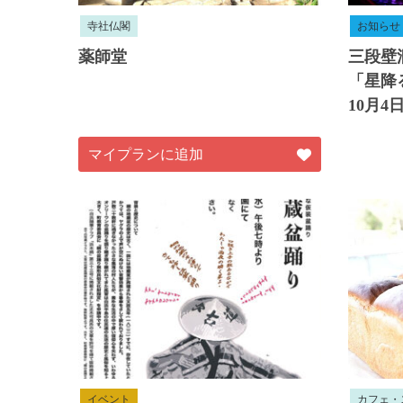
寺社仏閣
お知らせ
薬師堂
三段壁
「星降
10月
マイプランに追加
イベント
カフェ・