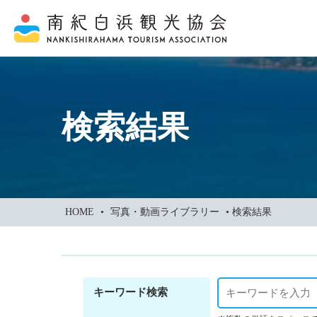
本
文
に
ス
キ
ッ
検索結果
プ
HOME
•
写真・動画ライブラリー
•
検索結果
キーワード検索