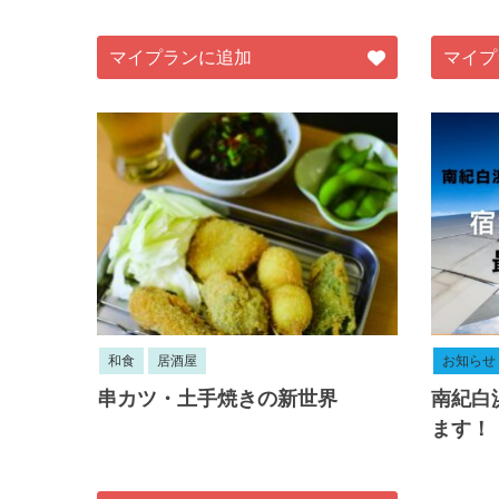
マイプランに追加
マイプ
和食
居酒屋
お知らせ
串カツ・土手焼きの新世界
南紀白
ます！