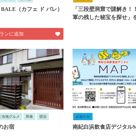
de BALE（カフェ ド バレ）
「三段壁洞窟で謎解き！
軍の残した秘宝を探せ」
ランに追加
ご当地グルメ
和食
宿泊
お知らせ
のお宿
南紀白浜飲食店デジタルM