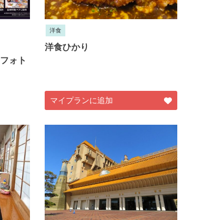
洋食
』
洋食ひかり
adeフォト
マイプランに追加