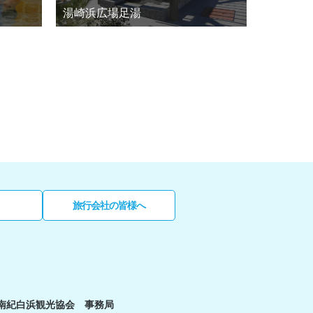
湯崎浜広場足湯
白浜エネ
旅行会社の皆様へ
南紀白浜観光協会 事務局