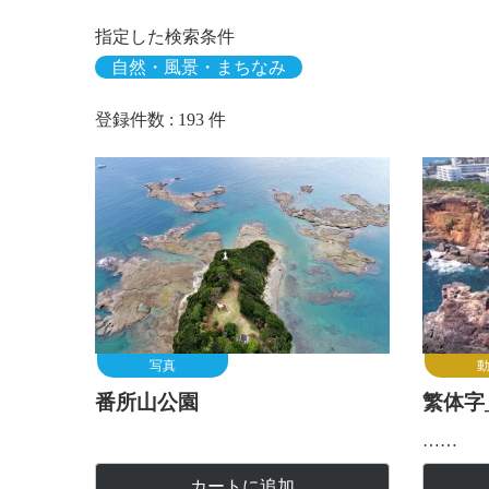
指定した検索条件
自然・風景・まちなみ
登録件数 : 193 件
写真
番所山公園
繁体字
……
カートに追加