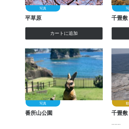
写真
平草原
千畳敷
カートに追加
写真
番所山公園
千畳敷
……