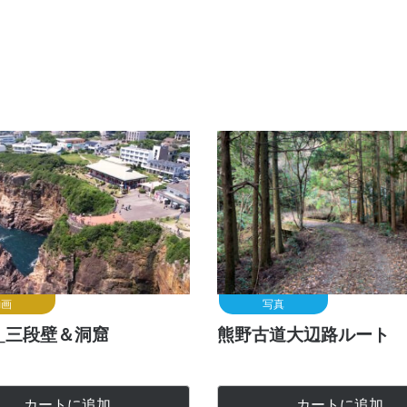
動画
写真
_三段壁＆洞窟
熊野古道大辺路ルート 
カートに追加
カートに追加