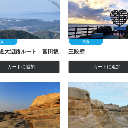
写真
写真
道大辺路ルート 富田坂
三段壁
カートに追加
カートに追加