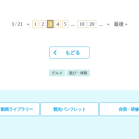
3 / 21
«
1
2
3
4
5
...
10
20
...
»
最後 »
もどる
グルメ
遊び・体験
・動画ライブラリー
観光パンフレット
合宿・研修