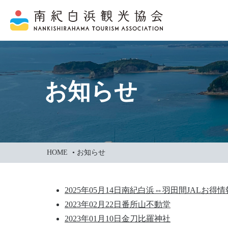
本
文
に
ス
キ
ッ
お知らせ
プ
HOME
•
お知らせ
2025年05月14日
南紀白浜⇔羽田間JALお得情
2023年02月22日
番所山不動堂
2023年01月10日
金刀比羅神社