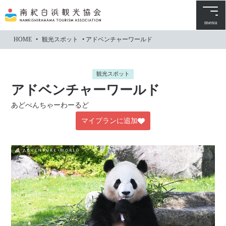
本
文
menu
に
HOME
•
観光スポット
•
アドベンチャーワールド
ス
キ
ッ
観光スポット
プ
アドベンチャーワールド
あどべんちゃーわーるど
マイプランに追加