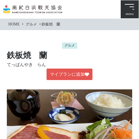
本
文
menu
に
HOME
•
グルメ
•
鉄板焼 蘭
ス
キ
ッ
グルメ
プ
鉄板焼 蘭
てっぱんやき らん
マイプランに追加