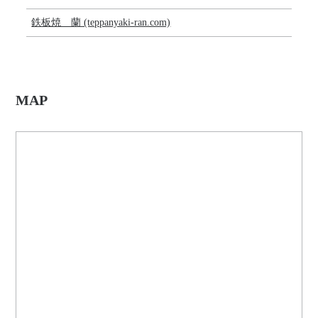
鉄板焼 蘭 (teppanyaki-ran.com)
MAP