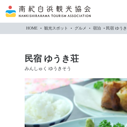
本
文
に
ス
HOME
•
観光スポット
•
グルメ
•
宿泊
•
民宿 ゆう
キ
ッ
プ
民宿 ゆうき荘
みんしゅく ゆうきそう