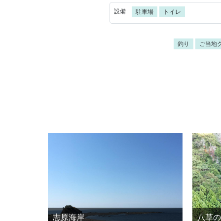
設備
駐車場
トイレ
釣り
ご当地
志原海岸
八草の