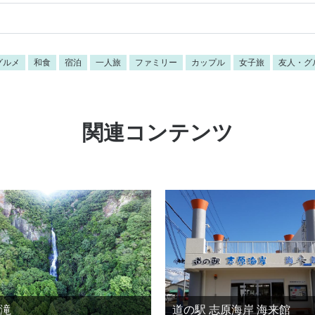
グルメ
和食
宿泊
一人旅
ファミリー
カップル
女子旅
友人・グ
関連コンテンツ
滝
道の駅 志原海岸 海来館