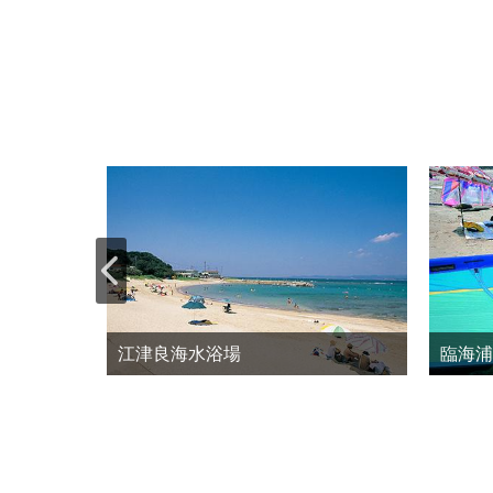
ドと巡
ップサイ
江津良海水浴場
臨海浦