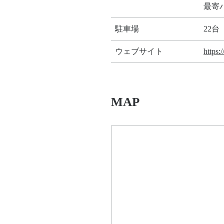
最寄
駐車場
22台
ウェブサイト
https:
MAP