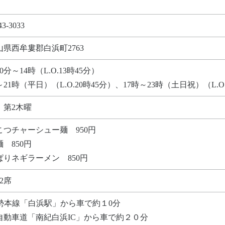
43-3033
山県西牟婁郡白浜町2763
30分～14時（L.O.13時45分）
～21時（平日）（L.O.20時45分）、17時～23時（土日祝）（L.O.
、第2木曜
こつチャーシュー麺 950円
 850円
ぱりネギラーメン 850円
2席
紀勢本線「白浜駅」から車で約１0分
自動車道「南紀白浜IC」から車で約２０分