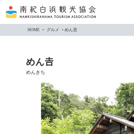
本
文
に
ス
HOME
•
グルメ
•
めん𠮷
キ
ッ
プ
めん𠮷
めんきち