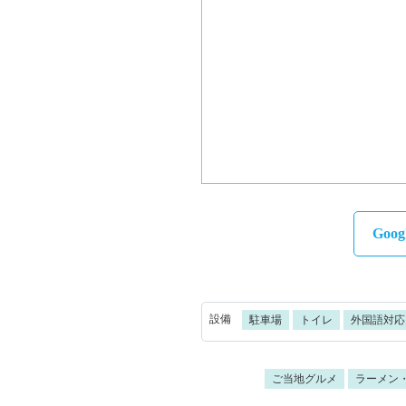
Goo
設備
駐車場
トイレ
外国語対応
ご当地グルメ
ラーメン