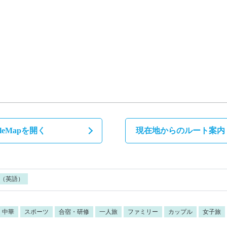
gleMapを開く
現在地からのルート案内
（英語）
・中華
スポーツ
合宿・研修
一人旅
ファミリー
カップル
女子旅