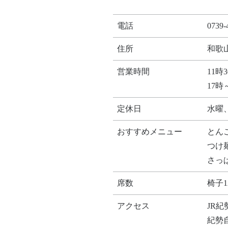
電話
0739-
住所
和歌
営業時間
11時
17時
定休日
水曜
おすすめメニュー
とん
つけ麺
さっ
席数
椅子1
アクセス
JR
紀勢