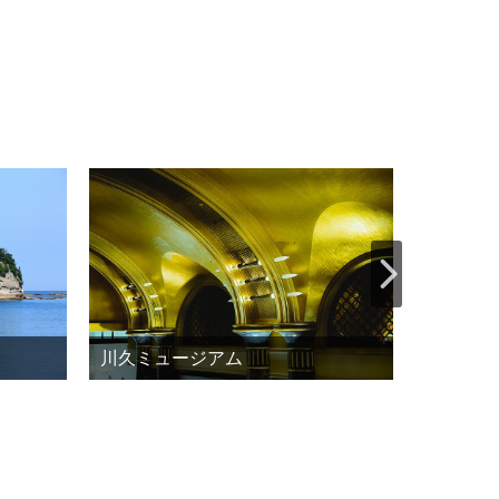
南紀熊野
る！古の
川久ミュージアム
クリング