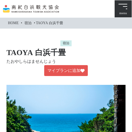
本
文
menu
に
HOME
•
宿泊
•
TAOYA 白浜千畳
ス
キ
ッ
宿泊
プ
TAOYA 白浜千畳
たおやしらはませんじょう
マイプランに追加