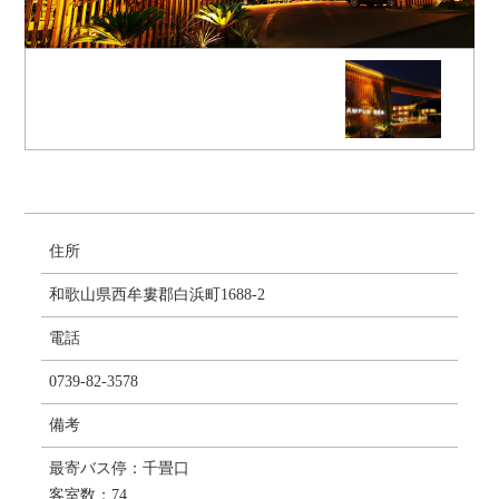
住所
和歌山県西牟婁郡白浜町1688-2
電話
0739-82-3578
備考
最寄バス停：千畳口
客室数：74