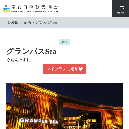
本
文
menu
に
HOME
•
宿泊
•
グランパスSea
ス
キ
ッ
宿泊
プ
グランパスSea
ぐらんぱすしー
マイプランに追加