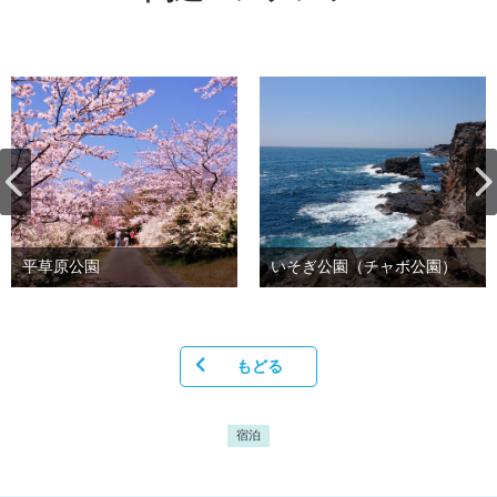
平草原公園
いそぎ公園（チャボ公園）
もどる
宿泊