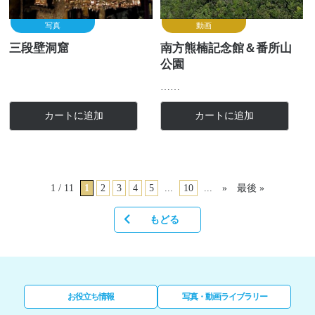
写真
動画
三段壁洞窟
南方熊楠記念館＆番所山
公園
……
カートに追加
カートに追加
1 / 11
1
2
3
4
5
...
10
...
»
最後 »
もどる
お役立ち情報
写真・動画ライブラリー