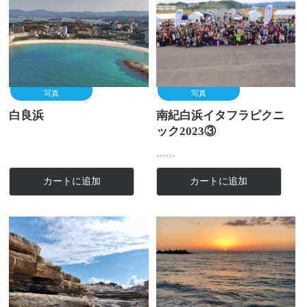
写真
写真
白良浜
南紀白浜イタフラピクニ
ック2023③
……
カートに追加
カートに追加