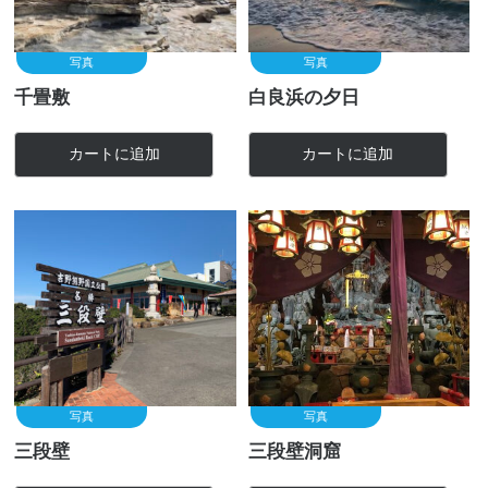
写真
写真
千畳敷
白良浜の夕日
カートに追加
カートに追加
写真
写真
三段壁
三段壁洞窟