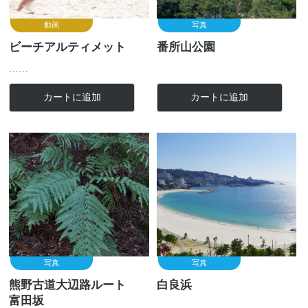
動画
写真
ビーチアルティメット
番所山公園
……
カートに追加
カートに追加
写真
写真
熊野古道大辺路ルート
白良浜
富田坂