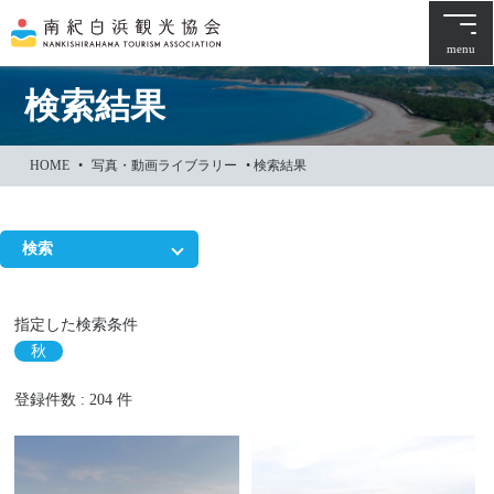
本
文
menu
に
ス
検索結果
キ
ッ
HOME
•
写真・動画ライブラリー
•
検索結果
プ
検索
指定した検索条件
秋
登録件数 : 204 件