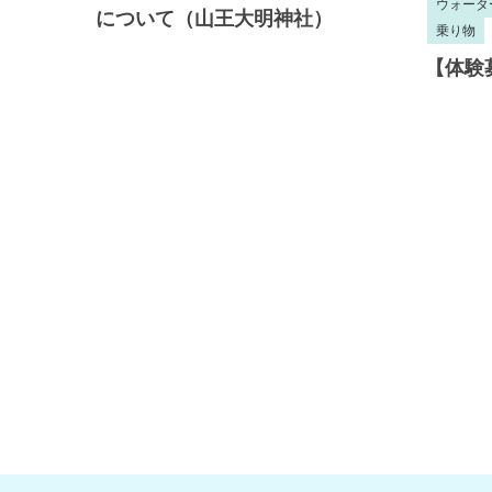
ウォータ
について（山王大明神社）
乗り物
【体験募