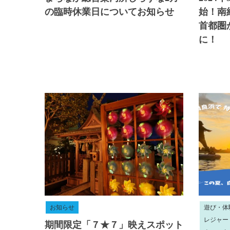
の臨時休業日についてお知らせ
始！南
首都圏
に！
お知らせ
遊び・体
レジャー
期間限定「７★７」映えスポット