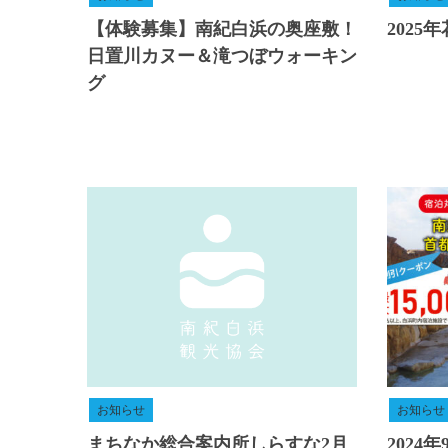
【体験募集】南紀白浜の奥座敷！
202
日置川カヌー＆滝つぼウォーキン
グ
お知らせ
お知らせ
まちなか総合案内所しらすな2月
2024