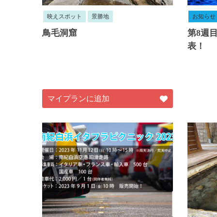
映えスポット
景勝地
お知らせ
鳥毛洞窟
第8週
表！
マイプランに追加