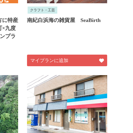
クラフト・工芸
方に特産
南紀白浜海の雑貨屋 SeaBirth
町×九度
タンプラ
マイプランに追加