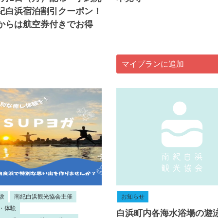
紀白浜宿泊割引クーポン！
からは航空券付きでお得
マイプランに追加
験
南紀白浜観光協会主催
お知らせ
・体験
白浜町内各海水浴場の遊