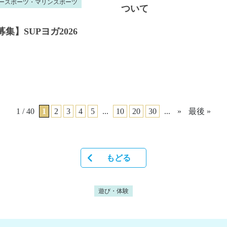
ースポーツ・マリンスポーツ
ついて
集】SUPヨガ2026
1 / 40
1
2
3
4
5
...
10
20
30
...
»
最後 »
もどる
遊び・体験