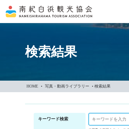
本
文
に
ス
キ
ッ
検索結果
プ
HOME
•
写真・動画ライブラリー
•
検索結果
キーワード検索