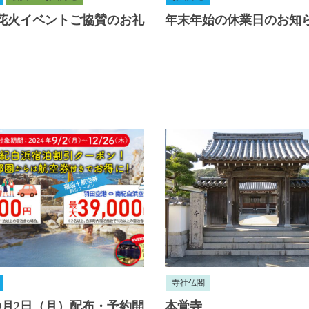
5年花火イベントご協賛のお礼
年末年始の休業日のお知
寺社仏閣
年9月2日（月）配布・予約開
本覚寺