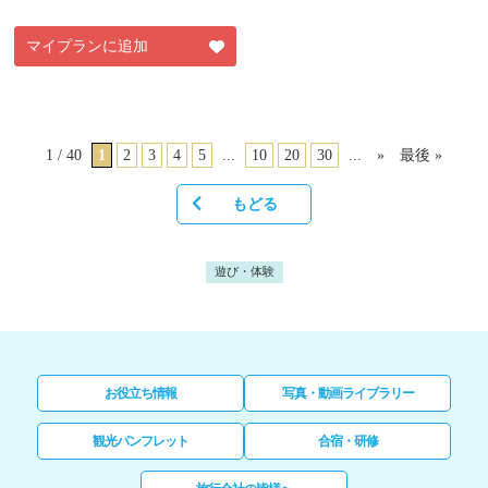
マイプランに追加
1 / 40
1
2
3
4
5
...
10
20
30
...
»
最後 »
もどる
遊び・体験
お役立ち情報
写真・動画ライブラリー
観光パンフレット
合宿・研修