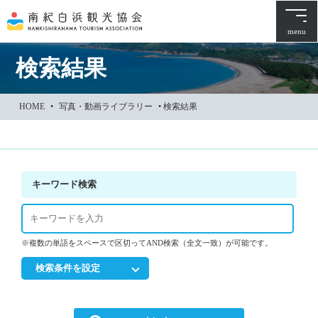
本
文
menu
に
ス
検索結果
キ
ッ
HOME
•
写真・動画ライブラリー
•
検索結果
プ
キーワード検索
※複数の単語をスペースで区切ってAND検索（全文一致）が可能です。
検索条件を設定