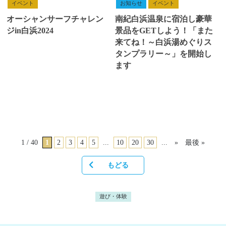
イベント
お知らせ
イベント
オーシャンサーフチャレン
南紀白浜温泉に宿泊し豪華
ジin白浜2024
景品をGETしよう！「また
来てね！～白浜湯めぐりス
タンプラリー～」を開始し
ます
1 / 40
1
2
3
4
5
...
10
20
30
...
»
最後 »
もどる
遊び・体験