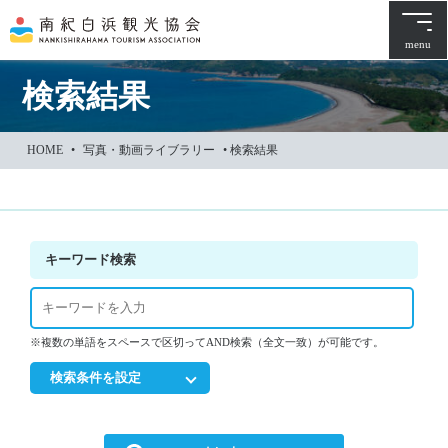
本
文
menu
に
ス
検索結果
キ
ッ
HOME
•
写真・動画ライブラリー
•
検索結果
プ
キーワード検索
※複数の単語をスペースで区切ってAND検索（全文一致）が可能です。
検索条件を設定