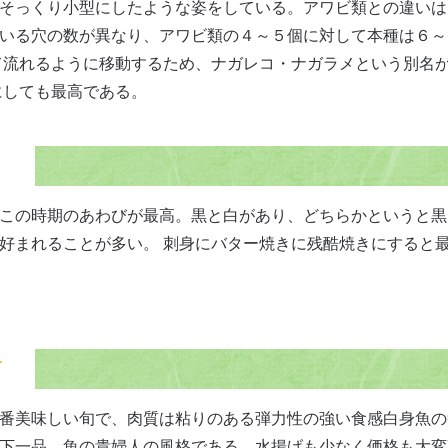
そっくり小型にしたような姿をしている。アワビ類との違いは
いる穴の数が異なり、アワビ類の４～５個に対して本種は６～
て流れるように移動するため、ナガレコ・ナガラメという別名
にしても最高である。
この時期のあわびが最高。黒と白があり、どちらかというと黒
好まれることが多い。 刺身にバター焼きに残酷焼きにすると
番美味しい旬で、肉質は粘りのある弾力性の強い食感白身魚の
下一品。魚の貴婦人の風格である、水揚げも少なく価格も大変