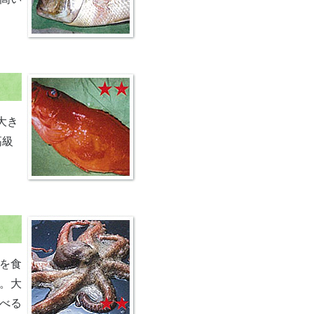
大き
高級
を食
。大
べる