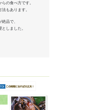
からの食べ方です。
方法もあります。
が絶品で、
理としました。