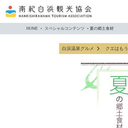
本
文
に
ス
HOME
•
スペシャルコンテンツ
•
夏の郷土食材
キ
ッ
白浜温泉グルメ
クエはも
プ