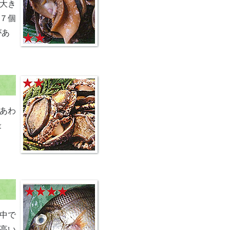
大き
７個
があ
あわ
最
中で
高い