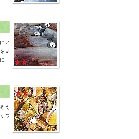
にア
を見
に、
あえ
りつ