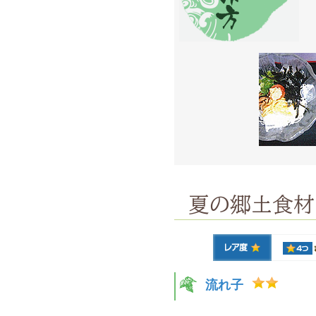
夏の郷土食材
流れ子