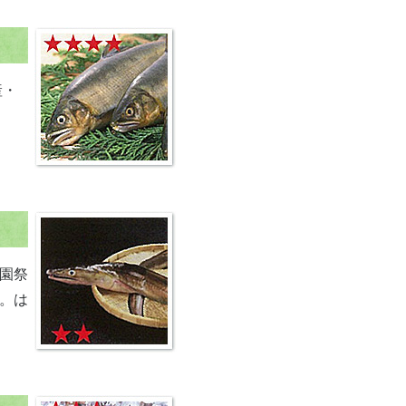
産・
園祭
。は