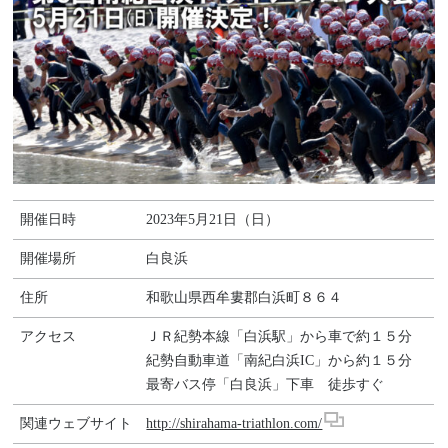
開催日時
2023年5月21日（日）
開催場所
白良浜
住所
和歌山県西牟婁郡白浜町８６４
アクセス
ＪＲ紀勢本線「白浜駅」から車で約１５分
紀勢自動車道「南紀白浜IC」から約１５分
最寄バス停「白良浜」下車 徒歩すぐ
関連ウェブサイト
http://shirahama-triathlon.com/