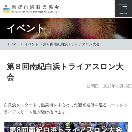
本
文
menu
に
ス
イベント
キ
ッ
HOME
•
イベント
•
第８回南紀白浜トライアスロン大会
プ
第８回南紀白浜トライアスロン大
会
公開日：
2023年03月15日
白良浜をスタートし温泉街を中心とした観光名所を巡るコースをト
ライアスリート達が駆け抜けます。