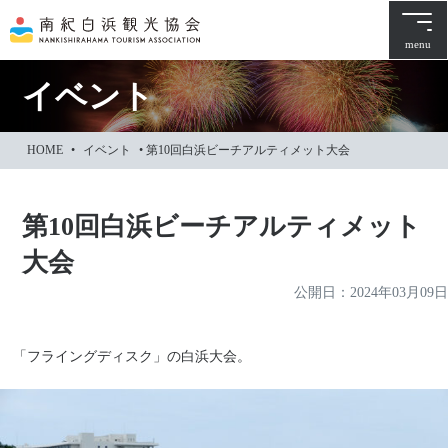
本
文
menu
に
ス
イベント
キ
ッ
HOME
•
イベント
•
第10回白浜ビーチアルティメット大会
プ
第10回白浜ビーチアルティメット
大会
公開日：
2024年03月09日
「フライングディスク」の白浜大会。