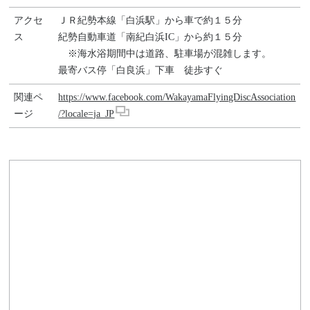
アクセ
ＪＲ紀勢本線「白浜駅」から車で約１５分
ス
紀勢自動車道「南紀白浜IC」から約１５分
※海水浴期間中は道路、駐車場が混雑します。
最寄バス停「白良浜」下車 徒歩すぐ
関連ペ
https://www.facebook.com/WakayamaFlyingDiscAssociation
ージ
/?locale=ja_JP