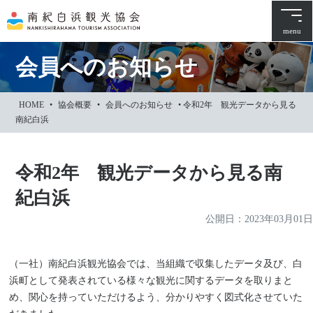
本
文
menu
に
ス
会員へのお知らせ
キ
ッ
HOME
•
協会概要
•
会員へのお知らせ
•
令和2年 観光データから見る
プ
南紀白浜
令和2年 観光データから見る南
紀白浜
公開日：
2023年03月01日
（一社）南紀白浜観光協会では、当組織で収集したデータ及び、白
浜町として発表されている様々な観光に関するデータを取りまと
め、関心を持っていただけるよう、分かりやすく図式化させていた