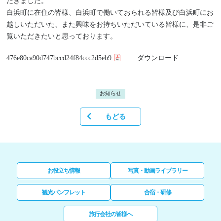
だきました。
白浜町に在住の皆様、白浜町で働いておられる皆様及び白浜町にお
越しいただいた、また興味をお持ちいただいている皆様に、是非ご
覧いただきたいと思っております。
476e80ca90d747bccd24f84ccc2d5eb9
ダウンロード
お知らせ
もどる
お役立ち情報
写真・動画ライブラリー
観光パンフレット
合宿・研修
旅行会社の皆様へ