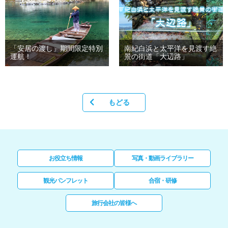
「安居の渡し」期間限定特別
南紀白浜と太平洋を見渡す絶
運航！
景の街道「大辺路」
もどる
お役立ち情報
写真・動画ライブラリー
観光パンフレット
合宿・研修
旅行会社の皆様へ