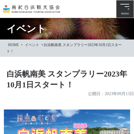
本
文
menu
に
ス
イベント
キ
ッ
HOME
•
イベント
•
白浜帆南美 スタンプラリー2023年10月1日スター
プ
ト！
白浜帆南美 スタンプラリー2023年
10月1日スタート！
公開日：
2023年09月13日