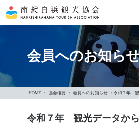
本
文
に
ス
キ
ッ
会員へのお知ら
プ
HOME
•
協会概要
•
会員へのお知らせ
•
令和７年 
令和７年 観光データか