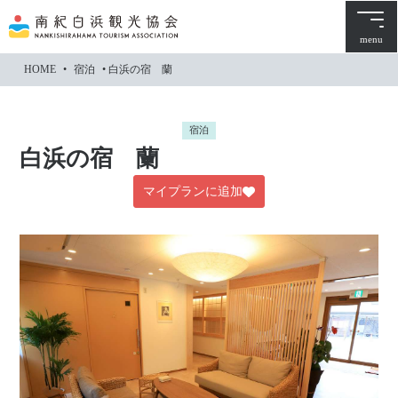
本
文
menu
に
HOME
•
宿泊
•
白浜の宿 蘭
ス
キ
ッ
宿泊
プ
白浜の宿 蘭
マイプランに追加