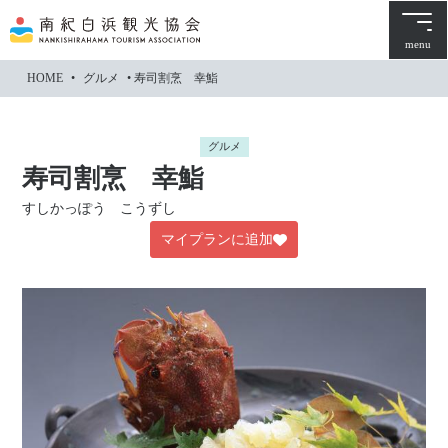
本
文
menu
に
HOME
•
グルメ
•
寿司割烹 幸鮨
ス
キ
ッ
グルメ
プ
寿司割烹 幸鮨
すしかっぽう こうずし
マイプランに追加