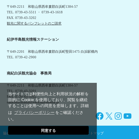
〒649-2211 和歌山県西牟婁郡白浜町1384-57
TEL. 0739-43-5511 ・ 0739-43-1618
FAX. 0739-43-3202
観光に関するパンフレットのご請求
紀伊半島観光情報ステーション
〒649-2201 和歌山県西牟婁郡白浜町堅田1475 白浜駅構内
TEL. 0739-42-2900
南紀白浜観光協会 事務局
〒649-2211 和歌山県西牟婁郡白浜町1384-57
TEL. 0739-43-3201
当サイトでは利便性向上と利用状況の解析を
FAX. 0739-43-3202
目的に Cookie を使用しており、閲覧を継続
nankishirahama@nankishirahama.jp
することは使用への同意を意味します。詳細
は
プライバシーポリシー
をご確認くださ
Facebook
X
Instagram
YouTube
い。
同意する
協会概要
利用規約
プライバシーポリシー
サイトマップ