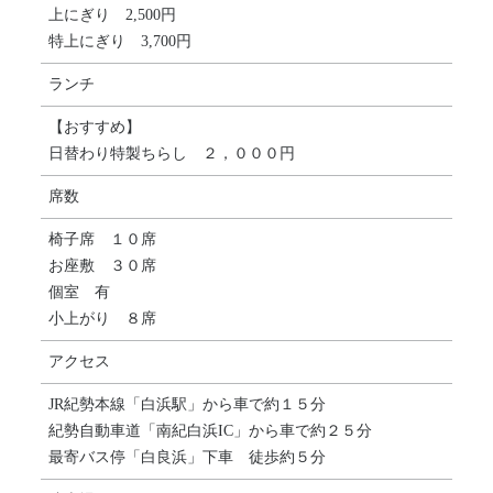
上にぎり 2,500円
特上にぎり 3,700円
ランチ
【おすすめ】
日替わり特製ちらし ２，０００円
席数
椅子席 １０席
お座敷 ３０席
個室 有
小上がり ８席
アクセス
JR紀勢本線「白浜駅」から車で約１５分
紀勢自動車道「南紀白浜IC」から車で約２５分
最寄バス停「白良浜」下車 徒歩約５分