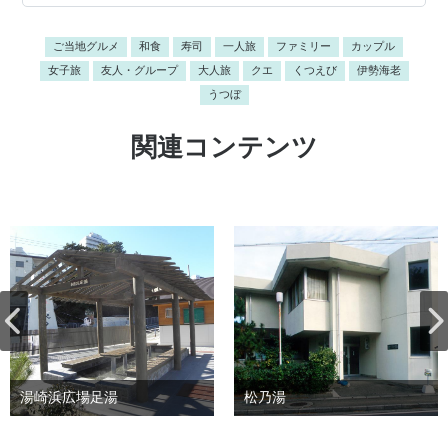
ご当地グルメ
和食
寿司
一人旅
ファミリー
カップル
女子旅
友人・グループ
大人旅
クエ
くつえび
伊勢海老
うつぼ
関連コンテンツ
湯崎浜広場足湯
松乃湯