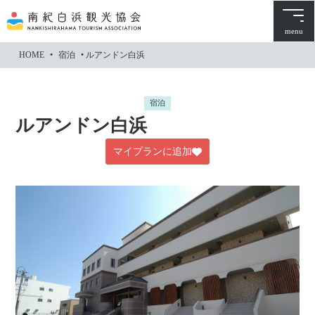
本
文
menu
に
HOME
•
宿泊
•
ルアンドン白浜
ス
キ
ッ
宿泊
プ
ルアンドン白浜
マイプランに追加