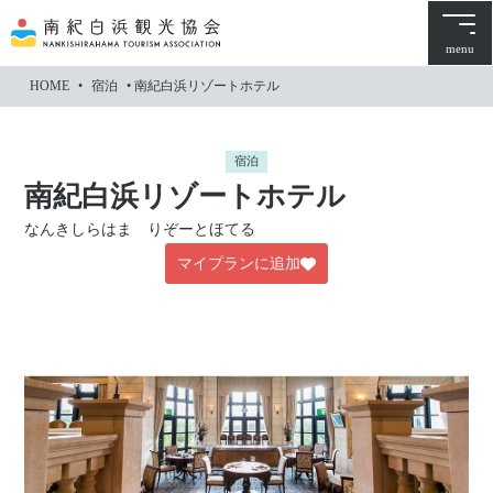
本
文
menu
に
HOME
•
宿泊
•
南紀白浜リゾートホテル
ス
キ
ッ
宿泊
プ
南紀白浜リゾートホテル
なんきしらはま りぞーとほてる
マイプランに追加