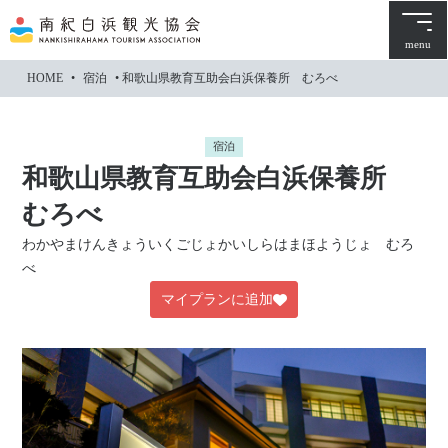
本
文
menu
に
HOME
•
宿泊
•
和歌山県教育互助会白浜保養所 むろべ
ス
キ
ッ
宿泊
プ
和歌山県教育互助会白浜保養所
むろべ
わかやまけんきょういくごじょかいしらはまほようじょ むろ
べ
マイプランに追加