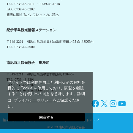
TEL. 0739-43-5511 ・ 0739-43-1618
FAX. 0739-43-3202
観光に関するパンフレットのご請求
紀伊半島観光情報ステーション
〒649-2201 和歌山県西牟婁郡白浜町堅田1475 白浜駅構内
TEL. 0739-42-2900
南紀白浜観光協会 事務局
〒649-2211 和歌山県西牟婁郡白浜町1384-57
TEL. 0739-43-3201
当サイトでは利便性向上と利用状況の解析を
FAX. 0739-43-3202
目的に Cookie を使用しており、閲覧を継続
nankishirahama@nankishirahama.jp
することは使用への同意を意味します。詳細
は
プライバシーポリシー
をご確認くださ
Facebook
X
Instagram
YouTube
い。
同意する
協会概要
利用規約
プライバシーポリシー
サイトマップ
© 2023 南紀白浜観光協会.