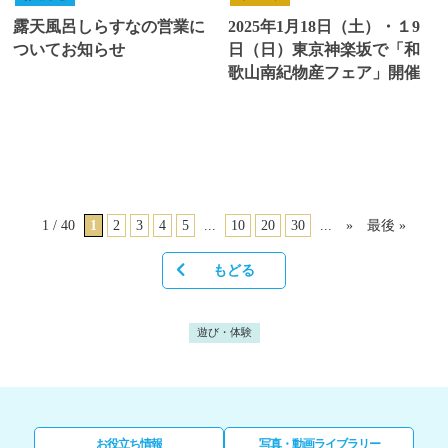
露天風呂しらすなの営業に
2025年1月18日（土）・１9
ついてお知らせ
日（日）東京神楽坂で「和
歌山南紀物産フェア」開催
1 / 40
1
2
3
4
5
...
10
20
30
...
»
最後 »
もどる
遊び・体験
お役立ち情報
写真・動画ライブラリー