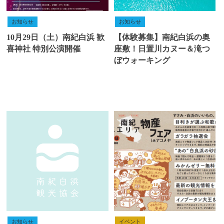
お知らせ
お知らせ
10月29日（土）南紀白浜 歓
【体験募集】南紀白浜の奥
喜神社 特別公演開催
座敷！日置川カヌー＆滝つ
ぼウォーキング
お知らせ
イベント