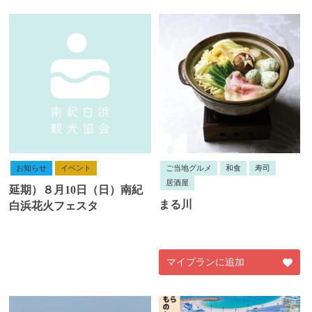
お知らせ
イベント
ご当地グルメ
和食
寿司
居酒屋
延期）８月10日（日）南紀
まる川
白浜花火フェスタ
マイプランに追加