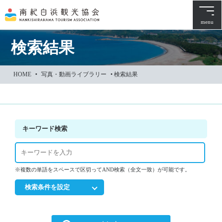
本
文
menu
に
ス
検索結果
キ
ッ
HOME
•
写真・動画ライブラリー
•
検索結果
プ
キーワード検索
※複数の単語をスペースで区切ってAND検索（全文一致）が可能です。
検索条件を設定