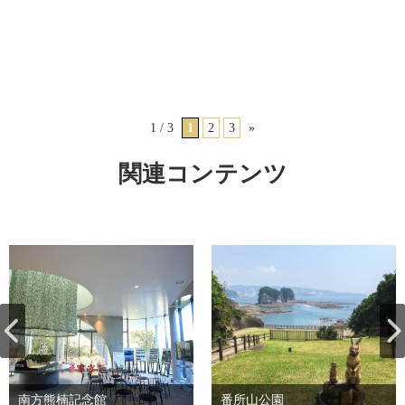
1 / 3
1
2
3
»
関連コンテンツ
南方熊楠記念館
番所山公園