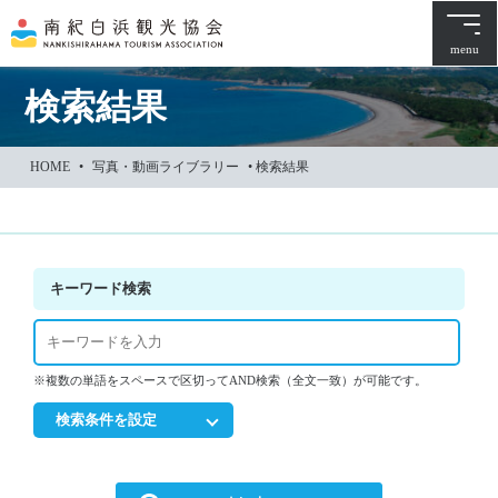
本
文
menu
に
ス
検索結果
キ
ッ
HOME
•
写真・動画ライブラリー
•
検索結果
プ
キーワード検索
※複数の単語をスペースで区切ってAND検索（全文一致）が可能です。
検索条件を設定