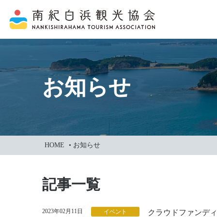
本
文
に
ス
キ
ッ
お知らせ
プ
HOME
•
お知らせ
記事一覧
2023年02月11日
イベント
クラウドファンデ