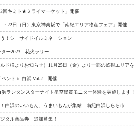
「第2回キミト★ミライマーケット」開催
（土）・22日（日）東京神楽坂で「南紀エリア物産フェア」開催
もう！シーサイドイルミネーション
ンター2023 花火ラリー
ルド様よりお知らせ）11月25日（金）より一部の監視エリア
ント in 白浜 Vol.2 開催
白浜ランタンスターナイト星空鑑賞モニター体験を実施します
開催！白浜のいいもん、うまいもんが集結！南紀白浜しらら市
デジタル商品券 追加募集！