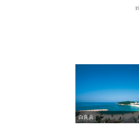
19
白良浜