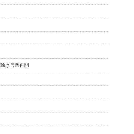
を除き営業再開
！