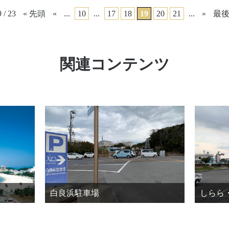
 / 23
« 先頭
«
...
10
...
17
18
19
20
21
...
»
最後
関連コンテンツ
白良浜駐車場
しらら