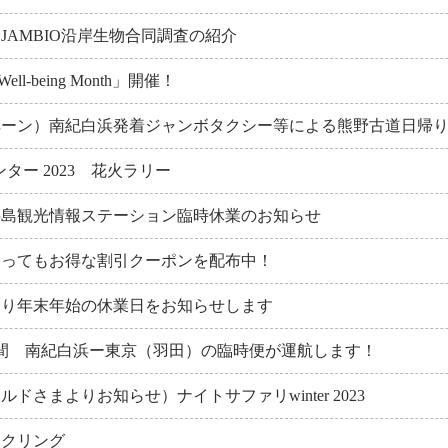
JAMBIO沿岸生物合同調査の紹介
ll-being Month」開催！
ペーン）南紀白浜発着ジャンボタクシー等による熊野古道日帰
インター 2023 花火ラリー
半島観光情報ステーション臨時休業のお知らせ
とってもお得な割引クーポンを配布中！
より年末年始の休業日をお知らせします
月間 南紀白浜ー東京（羽田）の臨時便が運航します！
ドさまよりお知らせ）ナイトサファリwinter 2023
イクリング