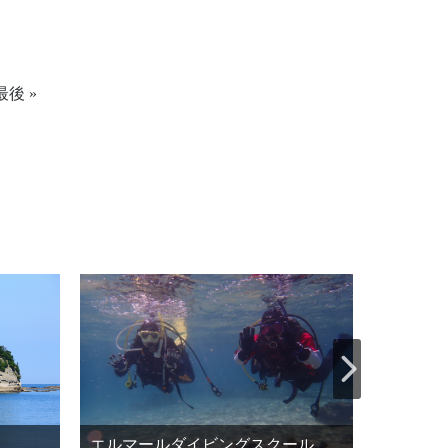
最後 »
エルマールダイビングスクール
南方熊楠