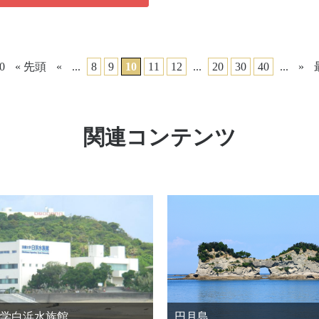
40
« 先頭
«
...
8
9
10
11
12
...
20
30
40
...
»
関連コンテンツ
学白浜水族館
円月島