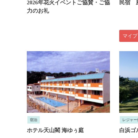
2026年花火イベントご協賛・ご協
民宿 
力のお礼
マイプ
宿泊
レジャー
ホテル天山閣 海ゆぅ庭
白浜ゴ