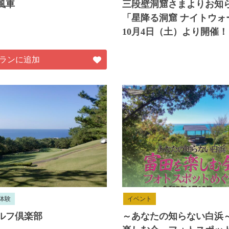
風車
三段壁洞窟さまよりお知
「星降る洞窟 ナイトウォ
10月4日（土）より開催！
ランに追加
体験
イベント
ルフ倶楽部
～あなたの知らない白浜