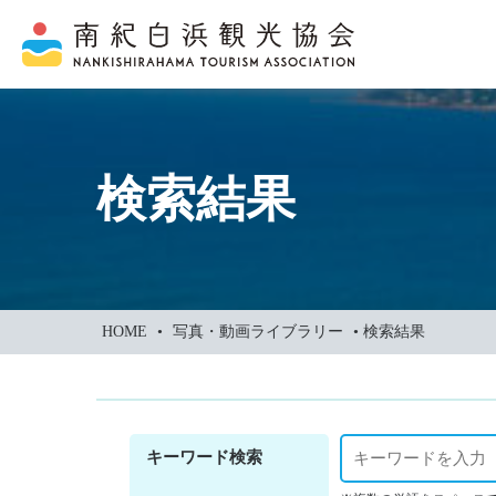
本
文
に
ス
キ
ッ
検索結果
プ
HOME
•
写真・動画ライブラリー
•
検索結果
キーワード検索