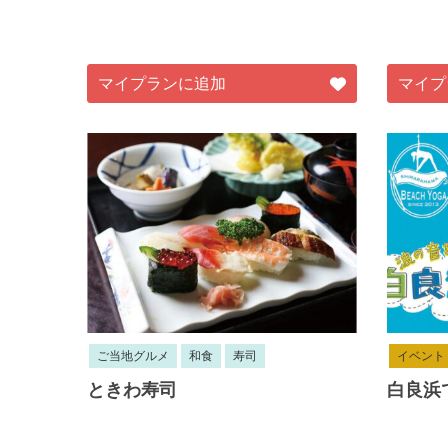
マイプランに追加
マイプ
ご当地グルメ
和食
寿司
イベント
ときわ寿司
白良浜