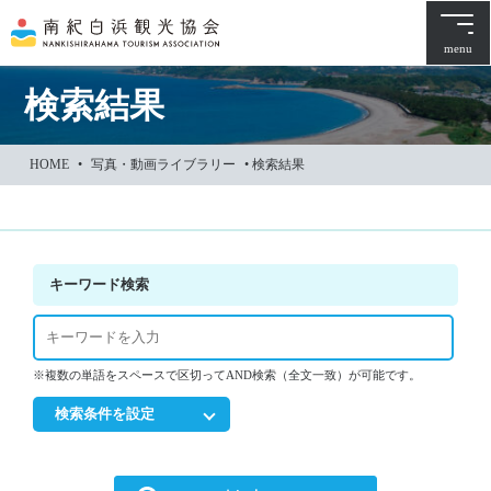
本
文
menu
に
ス
検索結果
キ
ッ
HOME
•
写真・動画ライブラリー
•
検索結果
プ
キーワード検索
※複数の単語をスペースで区切ってAND検索（全文一致）が可能です。
検索条件を設定