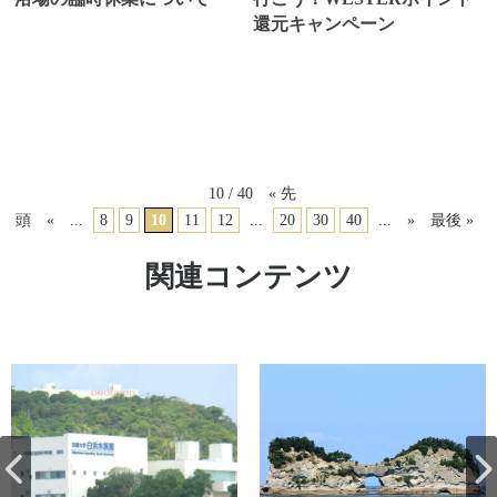
還元キャンペーン
10 / 40
« 先
頭
«
...
8
9
10
11
12
...
20
30
40
...
»
最後 »
関連コンテンツ