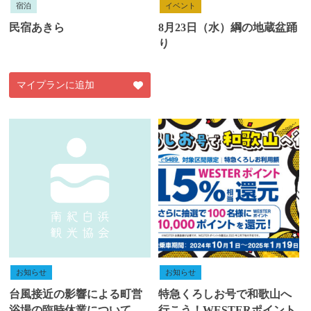
宿泊
イベント
民宿あきら
8月23日（水）綱の地蔵盆踊
り
マイプランに追加
お知らせ
お知らせ
台風接近の影響による町営
特急くろしお号で和歌山へ
浴場の臨時休業について
行こう！WESTERポイント