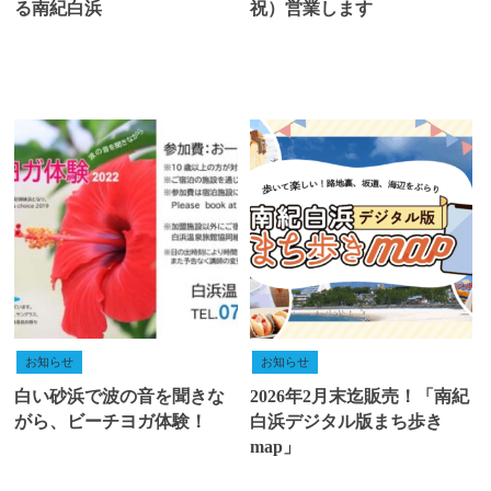
る南紀白浜
祝）営業します
お知らせ
お知らせ
白い砂浜で波の音を聞きな
2026年2月末迄販売！「南紀
がら、ビーチヨガ体験！
白浜デジタル版まち歩き
map」