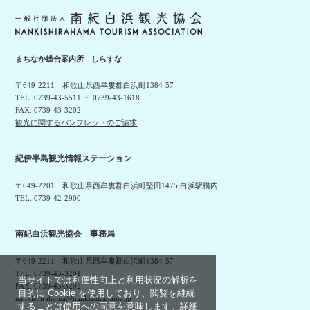
まちなか総合案内所 しらすな
〒649-2211 和歌山県西牟婁郡白浜町1384-57
TEL. 0739-43-5511 ・ 0739-43-1618
FAX. 0739-43-3202
観光に関するパンフレットのご請求
紀伊半島観光情報ステーション
〒649-2201 和歌山県西牟婁郡白浜町堅田1475 白浜駅構内
TEL. 0739-42-2900
南紀白浜観光協会 事務局
〒649-2211 和歌山県西牟婁郡白浜町1384-57
TEL. 0739-43-3201
当サイトでは利便性向上と利用状況の解析を
FAX. 0739-43-3202
目的に Cookie を使用しており、閲覧を継続
nankishirahama@nankishirahama.jp
することは使用への同意を意味します。詳細