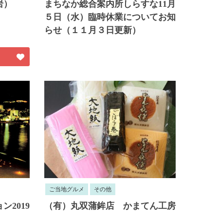
岩）
まちなか総合案内所しらすな11月
５日（水）臨時休業についてお知
らせ（１１月３日更新）
ご当地グルメ
その他
2019
（有）丸双蒲鉾店 かまてん工房