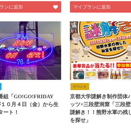
ランに追加
マイプランに追加
イベント
組「GO!GO!FRIDAY
京都大学謎解き制作団体
」が１０月４日（金）から生
ッツ×三段壁洞窟「三段
タート！
謎解き！！熊野水軍の残
を探せ」