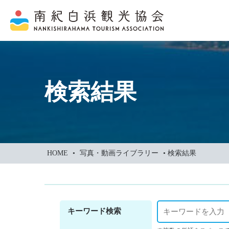
本
文
に
ス
キ
ッ
検索結果
プ
HOME
•
写真・動画ライブラリー
•
検索結果
キーワード検索