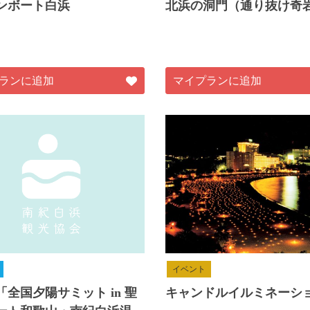
ンボート白浜
北浜の洞門（通り抜け奇
ランに追加
マイプランに追加
イベント
「全国夕陽サミット in 聖
キャンドルイルミネーション