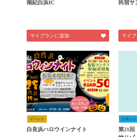
南紀白浜IC
民宿サ
マイプランに追加
マイプ
イベント
お知らせ
白良浜ハロウインナイト
第21回