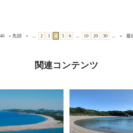
 40
« 先頭
«
...
2
3
4
5
6
...
10
20
30
...
»
最後
関連コンテンツ