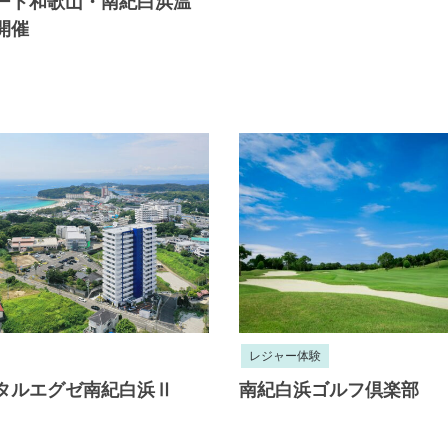
ート和歌山・南紀白浜温
開催
レジャー体験
タルエグゼ南紀白浜Ⅱ
南紀白浜ゴルフ倶楽部