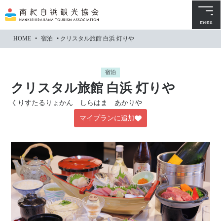
本
文
menu
に
HOME
•
宿泊
•
クリスタル旅館 白浜 灯りや
ス
キ
ッ
宿泊
プ
クリスタル旅館 白浜 灯りや
くりすたるりょかん しらはま あかりや
マイプランに追加