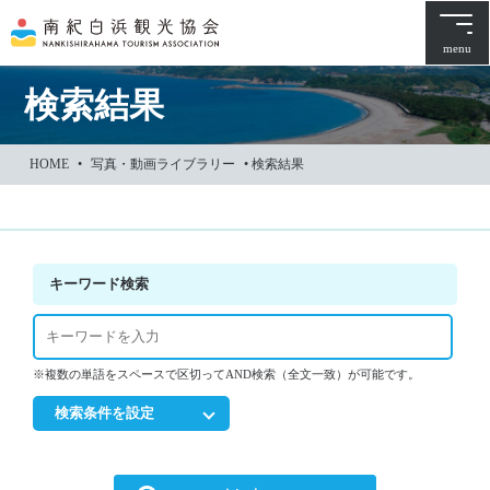
本
文
menu
に
ス
検索結果
キ
ッ
HOME
•
写真・動画ライブラリー
•
検索結果
プ
キーワード検索
※複数の単語をスペースで区切ってAND検索（全文一致）が可能です。
検索条件を設定