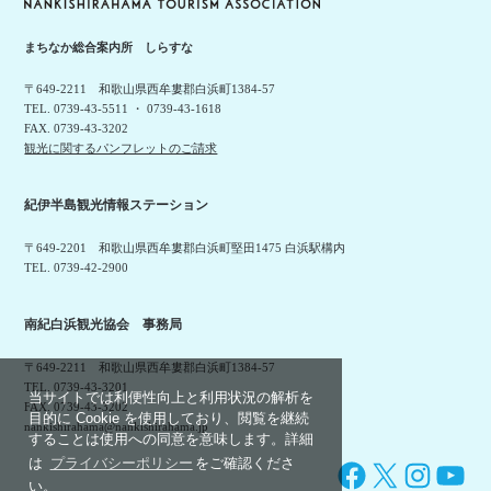
まちなか総合案内所 しらすな
〒649-2211 和歌山県西牟婁郡白浜町1384-57
TEL. 0739-43-5511 ・ 0739-43-1618
FAX. 0739-43-3202
観光に関するパンフレットのご請求
紀伊半島観光情報ステーション
〒649-2201 和歌山県西牟婁郡白浜町堅田1475 白浜駅構内
TEL. 0739-42-2900
南紀白浜観光協会 事務局
〒649-2211 和歌山県西牟婁郡白浜町1384-57
TEL. 0739-43-3201
当サイトでは利便性向上と利用状況の解析を
FAX. 0739-43-3202
目的に Cookie を使用しており、閲覧を継続
nankishirahama@nankishirahama.jp
することは使用への同意を意味します。詳細
は
プライバシーポリシー
をご確認くださ
Facebook
X
Instagram
YouTube
い。