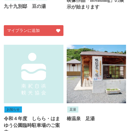
映像作品「Breathing」の展
九十九別邸 豆の湯
示が始まります
マイプランに追加
お知らせ
足湯
令和４年度 しらら・はま
椿温泉 足湯
ゆう公園臨時駐車場のご案