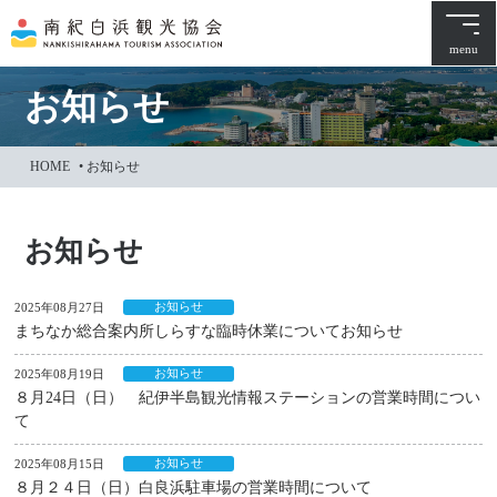
本
文
menu
に
ス
お知らせ
キ
ッ
HOME
•
お知らせ
プ
お知らせ
お知らせ
2025年08月27日
まちなか総合案内所しらすな臨時休業についてお知らせ
お知らせ
2025年08月19日
８月24日（日） 紀伊半島観光情報ステーションの営業時間につい
て
お知らせ
2025年08月15日
８月２４日（日）白良浜駐車場の営業時間について