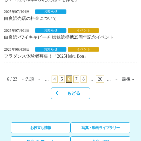
お知らせ
2025年07月04日
白良浜売店の料金について
お知らせ
イベント
2025年07月01日
白良浜×ワイキキビーチ 姉妹浜提携25周年記念イベント
お知らせ
イベント
2025年06月30日
フラダンス体験者募集！「2025Hoku Bon」
6 / 23
« 先頭
«
...
4
5
6
7
8
...
20
...
»
最後 »
もどる
お役立ち情報
写真・動画ライブラリー