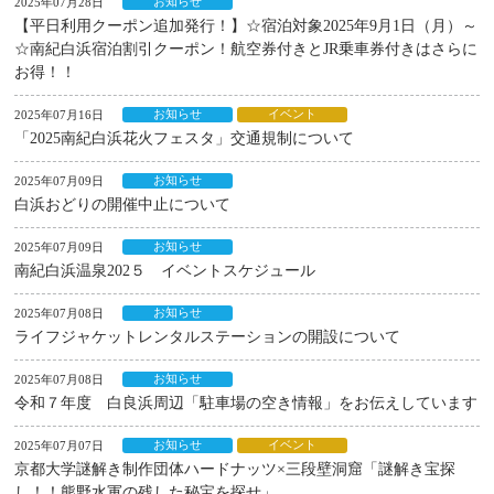
お知らせ
2025年07月28日
【平日利用クーポン追加発行！】☆宿泊対象2025年9月1日（月）～
☆南紀白浜宿泊割引クーポン！航空券付きとJR乗車券付きはさらに
お得！！
お知らせ
イベント
2025年07月16日
「2025南紀白浜花火フェスタ」交通規制について
お知らせ
2025年07月09日
白浜おどりの開催中止について
お知らせ
2025年07月09日
南紀白浜温泉202５ イベントスケジュール
お知らせ
2025年07月08日
ライフジャケットレンタルステーションの開設について
お知らせ
2025年07月08日
令和７年度 白良浜周辺「駐車場の空き情報」をお伝えしています
お知らせ
イベント
2025年07月07日
京都大学謎解き制作団体ハードナッツ×三段壁洞窟「謎解き宝探
し！！熊野水軍の残した秘宝を探せ」