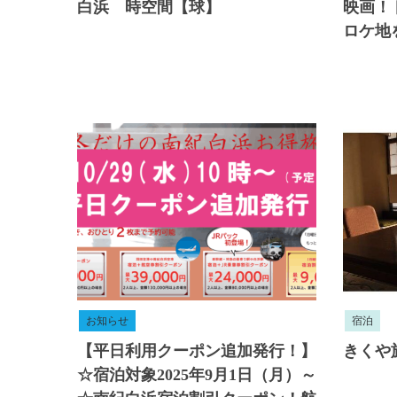
白浜 時空間【球】
映画！
ロケ地
お知らせ
宿泊
【平日利用クーポン追加発行！】
きくや
☆宿泊対象2025年9月1日（月）～