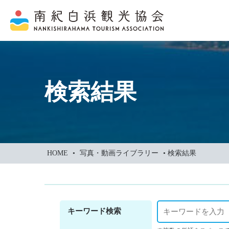
本
文
に
ス
キ
ッ
検索結果
プ
HOME
•
写真・動画ライブラリー
•
検索結果
キーワード検索