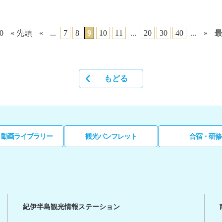
40
« 先頭
«
...
7
8
9
10
11
...
20
30
40
...
»
最
もどる
・動画ライブラリー
観光パンフレット
合宿・研修
紀伊半島観光情報ステーション