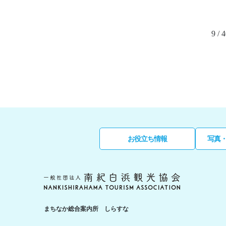
9 / 
お役立ち情報
写真
まちなか総合案内所 しらすな