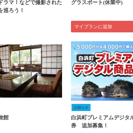
ドラマ！などで撮影された
グラスボート(休業中)
を巡ろう！
マイプランに追加
お知らせ
旅館
白浜町プレミアムデジタ
券 追加募集！