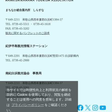
まちなか総合案内所 しらすな
〒649-2211 和歌山県西牟婁郡白浜町1384-57
TEL. 0739-43-5511 ・ 0739-43-1618
FAX. 0739-43-3202
観光に関するパンフレットのご請求
紀伊半島観光情報ステーション
〒649-2201 和歌山県西牟婁郡白浜町堅田1475 白浜駅構内
TEL. 0739-42-2900
南紀白浜観光協会 事務局
〒649-2211 和歌山県西牟婁郡白浜町1384-57
TEL. 0739-43-3201
当サイトでは利便性向上と利用状況の解析を
FAX. 0739-43-3202
目的に Cookie を使用しており、閲覧を継続
nankishirahama@nankishirahama.jp
することは使用への同意を意味します。詳細
は
プライバシーポリシー
をご確認くださ
Facebook
X
Instagram
YouTube
い。