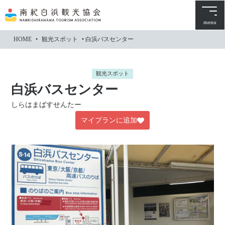
本
文
menu
に
HOME
•
観光スポット
•
白浜バスセンター
ス
キ
ッ
観光スポット
プ
白浜バスセンター
しらはまばすせんたー
マイプランに追加