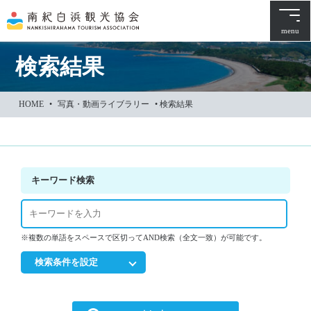
本
文
menu
に
ス
検索結果
キ
ッ
HOME
•
写真・動画ライブラリー
•
検索結果
プ
キーワード検索
※複数の単語をスペースで区切ってAND検索（全文一致）が可能です。
検索条件を設定