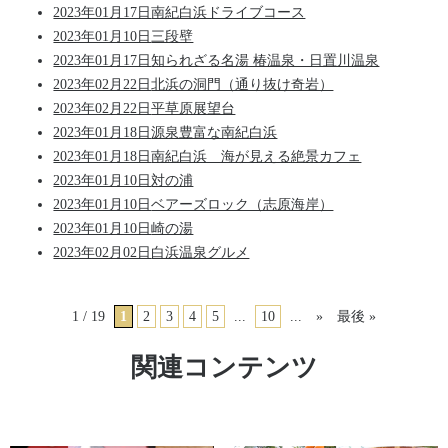
2023年01月17日
南紀白浜ドライブコース
2023年01月10日
三段壁
2023年01月17日
知られざる名湯 椿温泉・日置川温泉
2023年02月22日
北浜の洞門（通り抜け奇岩）
2023年02月22日
平草原展望台
2023年01月18日
源泉豊富な南紀白浜
2023年01月18日
南紀白浜 海が見える絶景カフェ
2023年01月10日
対の浦
2023年01月10日
ベアーズロック（志原海岸）
2023年01月10日
崎の湯
2023年02月02日
白浜温泉グルメ
1 / 19
1
2
3
4
5
...
10
...
»
最後 »
関連コンテンツ