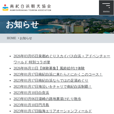
本
文
menu
に
ス
お知らせ
キ
ッ
HOME
•
お知らせ
プ
2026年03月05日
泉都めぐりスカイバス白浜 × アドベンチャー
ワールド 特別コラボ便
2026年06月11日
【体験募集】風鈴絵付け体験
2023年01月17日
南紀白浜に来たらとにかくこのコース！
2023年01月17日
南紀白浜ならではの足湯めぐり
2023年01月17日
海沿いをチャリで南紀白浜制覇！
2023年01月10日
白良浜
2023年03月06日
湯崎の路地裏湯けむり散歩
2023年01月10日
円月島
2023年01月17日
臨海エリアオーシャンフィールド